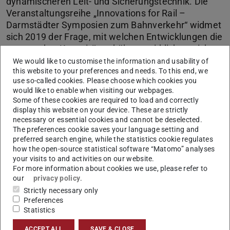
dynamischeren Leit- und Sicherungstechnik. Die
Veranstaltungsreihe „Innovations for Rail –
Darmstädter Symposien zum Bahnverkehr“ widmet
sich 2019 der Frage, mit welchen Entwicklungen die
angestrebte Kapazitätserhöhung wirklich erreicht
werden kann und wieviel die verschiedenen
We would like to customise the information and usability of
this website to your preferences and needs. To this end, we
Innovationsfelder jeweils zum Gesamtziel beitragen
use so-called cookies. Please choose which cookies you
können.
would like to enable when visiting our webpages.
Some of these cookies are required to load and correctly
display this website on your device. These are strictly
CONTACT
necessary or essential cookies and cannot be deselected.
The preferences cookie saves your language setting and
preferred search engine, while the statistics cookie regulates
how the open-source statistical software “Matomo” analyses
your visits to and activities on our website.
For more information about cookies we use, please refer to
our
privacy policy
.
Strictly necessary only
Tagungsprogramm
Preferences
Statistics
Thema
Referent
ACCEPT ALL
SAVE & CLOSE