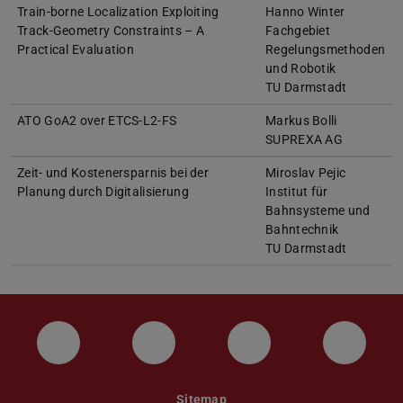
Train-borne Localization Exploiting
Hanno Winter
Track-Geometry Constraints – A
Fachgebiet
Practical Evaluation
Regelungsmethoden
und Robotik
TU Darmstadt
ATO GoA2 over ETCS-L2-FS
Markus Bolli
SUPREXA AG
Zeit- und Kostenersparnis bei der
Miroslav Pejic
Planung durch Digitalisierung
Institut für
Bahnsysteme und
Bahntechnik
TU Darmstadt
LinkedIn
Facebook
Twitter
Telegr
Sitemap