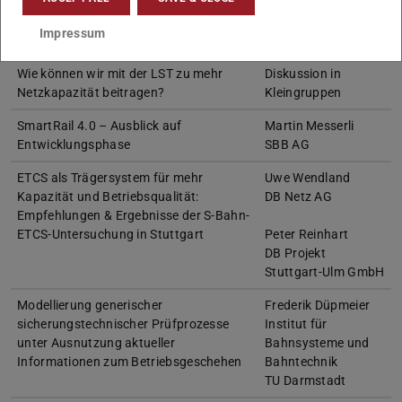
IT for OT – IT Security für die LST
Max Schubert
Impressum
DB Netz AG
Wie können wir mit der LST zu mehr
Diskussion in
Netzkapazität beitragen?
Kleingruppen
SmartRail 4.0 – Ausblick auf
Martin Messerli
Entwicklungsphase
SBB AG
ETCS als Trägersystem für mehr
Uwe Wendland
Kapazität und Betriebsqualität:
DB Netz AG
Empfehlungen & Ergebnisse der S-Bahn-
ETCS-Untersuchung in Stuttgart
Peter Reinhart
DB Projekt
Stuttgart-Ulm GmbH
Modellierung generischer
Frederik Düpmeier
sicherungstechnischer Prüfprozesse
Institut für
unter Ausnutzung aktueller
Bahnsysteme und
Informationen zum Betriebsgeschehen
Bahntechnik
TU Darmstadt