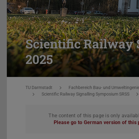
Scientific Railway
2025
You are here:
TU Darmstadt
Fachbereich Bau- und Umweltingeni
Scientific Railway Signalling Symposium SRSS
The content of this page is only availab
Please go to German version of this