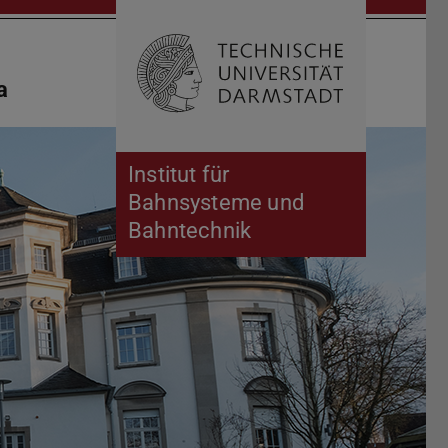
Open search 
Home of 
a
Institut für
Bahnsysteme und
Bahntechnik