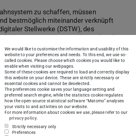
 Bahnsystem zu schaffen, müssen
und bestmöglich miteinander verknüpft
igitaler Stellwerke (DSTW), des
S), des automatisierten Fahrens (ATO)
nsystems (iLBS) im Rahmen der digitalen
We would like to customise the information and usability of this
 in den kommenden Jahren effizienter,
website to your preferences and needs. To this end, we use so-
called cookies. Please choose which cookies you would like to
alten. Damit dies gelingt, bedarf es
enable when visiting our webpages.
g, die mit einigen Herausforderungen
Some of these cookies are required to load and correctly display
this website on your device. These are strictly necessary or
essential cookies and cannot be deselected.
The preferences cookie saves your language setting and
preferred search engine, while the statistics cookie regulates
ie Vermeidung von
how the open-source statistical software “Matomo” analyses
e Realisierung von Skaleneffekten bei
your visits to and activities on our website.
For more information about cookies we use, please refer to our
opäische Standardisierung – insbesondere
privacy policy
.
nheitlichen Systemarchitektur – eine
Strictly necessary only
ein zügiger und schrittweiser Rollout der
Preferences