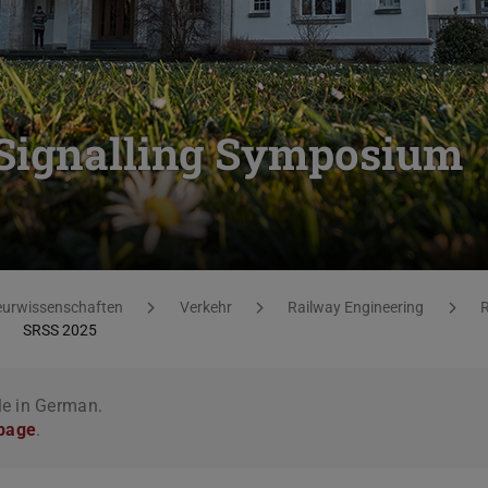
 Signalling Symposium
eurwissenschaften
Verkehr
Railway Engineering
R
SRSS 2025
le in German.
 page
.