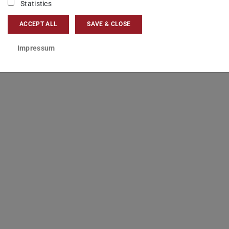
Statistics
rtschritte schnell greifbar zu machen.
ACCEPT ALL
SAVE & CLOSE
Impressum