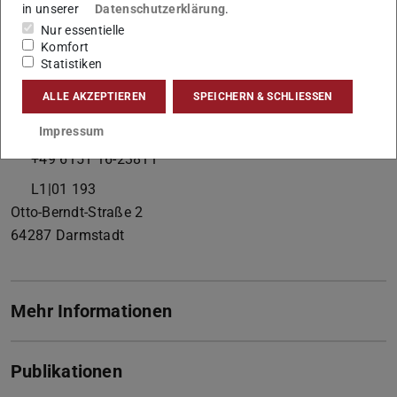
in unserer
Datenschutzerklärung
.
Nur essentielle
Komfort
Statistiken
Kontakt
ALLE AKZEPTIEREN
SPEICHERN & SCHLIESSEN
sboehm@vwb.tu-...
Impressum
+49 6151 16-23810
+49 6151 16-23811
L1|01 193
Otto-Berndt-Straße 2
64287
Darmstadt
Mehr Informationen
Publikationen