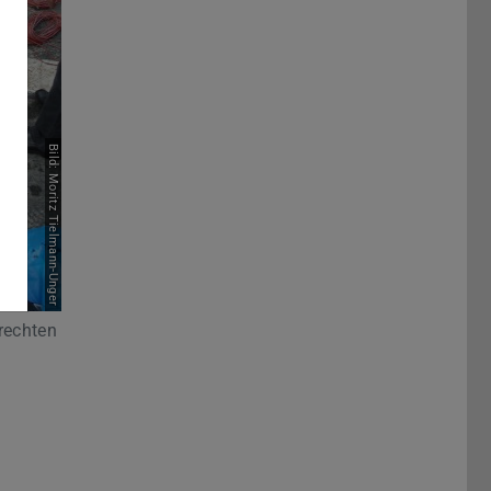
Bild: Moritz Tielmann-Unger
rechten