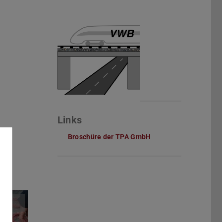
e
Links
Broschüre der TPA GmbH