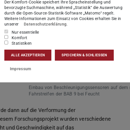
Der Komfort-Cookie speichert Ihre Spracheinstellung und
bevorzugte Suchmaschine, während „Statistik“ die Auswertung
m
durch die Open-Source-Statistik-Software „Matomo“ regelt.
Weitere Informationen zum Einsatz von Cookies erhalten Sie in
afür
unserer
Datenschutzerklärung
.
as
Nur essentielle
n
Komfort
Statistiken
wurden
ALLE AKZEPTIEREN
SPEICHERN & SCHLIESSEN
Impressum
Einbau von Beschleunigungssensoren auf dem 
Fahrstreifen der BAB 9 bei Feucht
e dann auf die Verformung der
diesem Forschungsprojekt wurden verschiedene
cht und Geschwindigkeit auf das