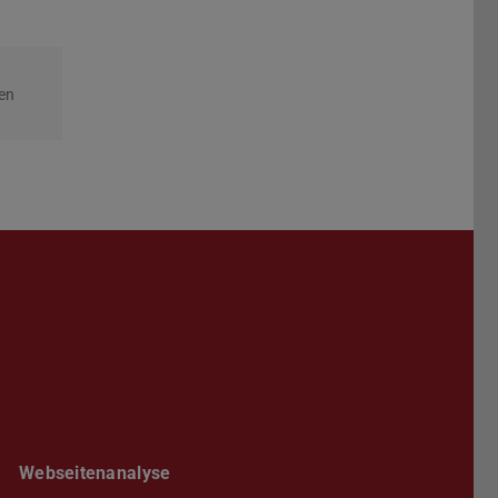
ren
Darmstadt
r TU Darmstadt
Seite der TU Darmstadt
Tube-Kanal der TU Darmstadt
Webseitenanalyse