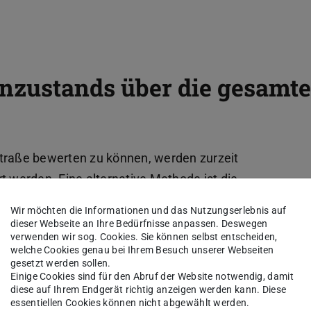
nzustands über die gesamt
straße bewerten zu können, werden zurzeit
werden. Eine alternative Methode ist die
meter (TSD). Beide Methoden sind jedoch nicht
Wir möchten die Informationen und das Nutzungserlebnis auf
 permanentes Monitoring kann hingegen mit dem
dieser Webseite an Ihre Bedürfnisse anpassen. Deswegen
verwenden wir sog. Cookies. Sie können selbst entscheiden,
gung ermöglicht werden.
welche Cookies genau bei Ihrem Besuch unserer Webseiten
gesetzt werden sollen.
Einige Cookies sind für den Abruf der Website notwendig, damit
diese auf Ihrem Endgerät richtig anzeigen werden kann. Diese
onzepte
essentiellen Cookies können nicht abgewählt werden.