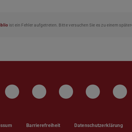
blio
ist ein Fehler aufgetreten. Bitte versuchen Sie es zu einem späte
LinkedIn-Seite der TU Darmstadt
Instagram-Kanal der TU 
Bluesky-Kanal de
Facebook-
You
essum
Barrierefreiheit
Datenschutzerklärung