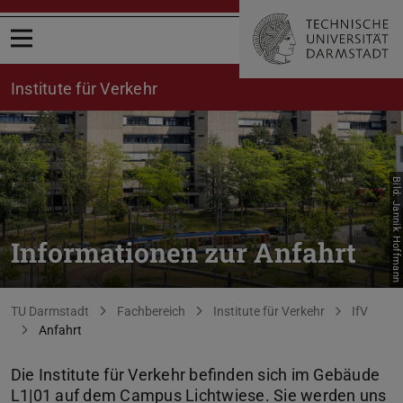
Menü öffnen
Institute für Verkehr
Bild: Jannik Hoffmann
Informationen zur Anfahrt
Sie befinden sich hier:
TU Darmstadt
Fachbereich
Institute für Verkehr
IfV
Anfahrt
Die Institute für Verkehr befinden sich im Gebäude
L1|01 auf dem Campus Lichtwiese. Sie werden uns