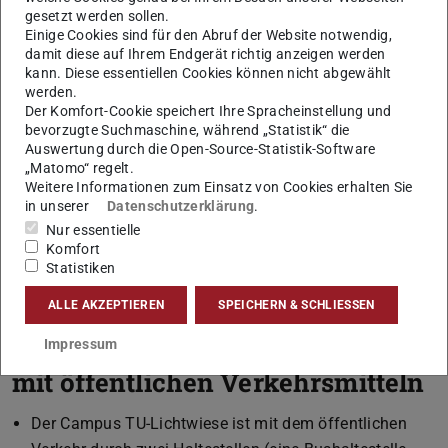
gesetzt werden sollen.
Einige Cookies sind für den Abruf der Website notwendig,
damit diese auf Ihrem Endgerät richtig anzeigen werden
kann. Diese essentiellen Cookies können nicht abgewählt
werden.
Der Komfort-Cookie speichert Ihre Spracheinstellung und
bevorzugte Suchmaschine, während „Statistik“ die
Auswertung durch die Open-Source-Statistik-Software
dem Taxi
„Matomo“ regelt.
Weitere Informationen zum Einsatz von Cookies erhalten Sie
Geben Sie als Zieladresse „Otto-Berndt-Str. 2, 64287
in unserer
Datenschutzerklärung
.
Darmstadt“ an. Die Fahrt dauert vom Darmstädter
Nur essentielle
Komfort
Hauptbahnhof ca. 15 Minuten, vom Frankfurt
Statistiken
Flughafen ca. 30 Minuten und vom Frankfurter
ALLE AKZEPTIEREN
SPEICHERN & SCHLIESSEN
Hauptbahnhof ca. 40 Minuten.
Impressum
mit öffentlichen Verkehrsmitteln
Der Campus TU-Lichtwiese ist mit dem öffentlichen