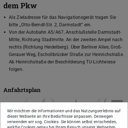
dem Pkw
Als Zieladresse für das Navigationsgerät tragen Sie
bitte „Otto-Berndt-Str. 2, Darmstadt“ ein.
Von der Autobahn A5/A67, Anschlußstelle Darmstadt-
Mitte, Richtung Stadtmitte. An der zweiten Ampel nach
rechts (Richtung Heidelberg). Über Berliner Allee, Groß-
Gerauer Weg, Eschollbrücker Straße zur Heinrichstraße.
Ab Heinrichstraße der Beschilderung TU-Lichtwiese
folgen.
Anfahrtsplan
Wir möchten die Informationen und das Nutzungserlebnis auf
dieser Webseite an Ihre Bedürfnisse anpassen. Deswegen
verwenden wir sog. Cookies. Sie können selbst entscheiden,
welche Cookies genau bei Ihrem Besuch unserer Webseiten