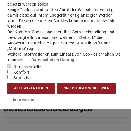
gesetzt werden sollen.
KONTAKT
Einige Cookies sind für den Abruf der Website notwendig,
damit diese auf Ihrem Endgerät richtig anzeigen werden
kann. Diese essentiellen Cookies können nicht abgewählt
werden.
Der Komfort-Cookie speichert Ihre Spracheinstellung und
bevorzugte Suchmaschine, während „Statistik“ die
Auswertung durch die Open-Source-Statistik-Software
„Matomo“ regelt.
Weitere Informationen zum Einsatz von Cookies erhalten Sie
Aktuell haben wir keine offenen Stellen
in unserer
Datenschutzerklärung
.
zu besetzen. Gerne können Sie sich initiativ
Nur essentielle
bewerben
.
Komfort
Statistiken
ALLE AKZEPTIEREN
SPEICHERN & SCHLIESSEN
Digitaler Aushang:
Impressum
Stellenausschreibungen