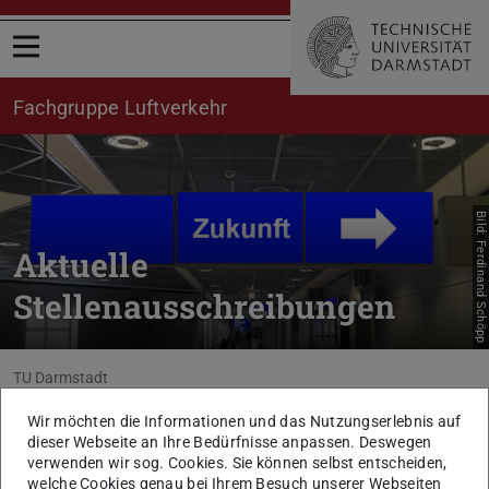
Menü öffnen
Fachgruppe Luftverkehr
Bild: Ferdinand Schöpp
Aktuelle
Stellenausschreibungen
Sie befinden sich hier:
TU Darmstadt
Fachbereich Bau- und Umweltingenieurwissenschaften
Wir möchten die Informationen und das Nutzungserlebnis auf
Verkehr
Fachgruppe Luftverkehr
Aktuelles
dieser Webseite an Ihre Bedürfnisse anpassen. Deswegen
Stellenausschreibungen
verwenden wir sog. Cookies. Sie können selbst entscheiden,
welche Cookies genau bei Ihrem Besuch unserer Webseiten